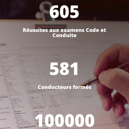
605
Réussites aux examens Code et
Conduite
581
Conducteurs formés
100000